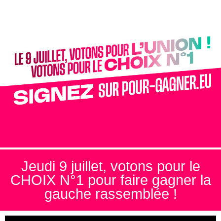
Jeudi 9 juillet, votons pour le
CHOIX N°1 pour faire gagner la
gauche rassemblée !