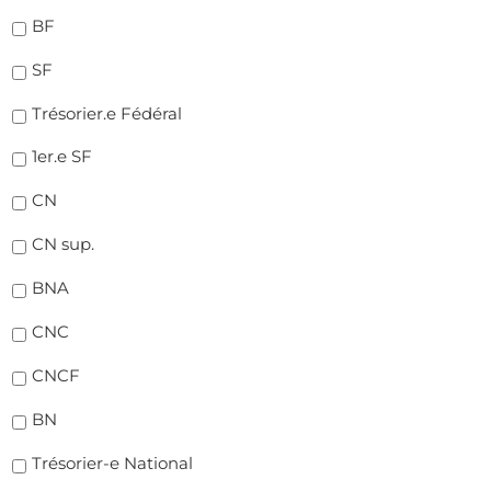
BF
SF
Trésorier.e Fédéral
1er.e SF
CN
CN sup.
BNA
CNC
CNCF
BN
Trésorier-e National