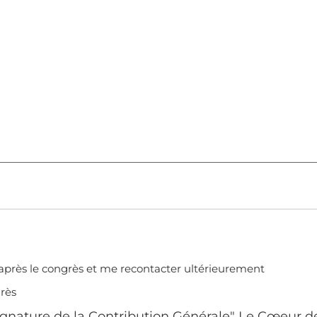
près le congrès et me recontacter ultérieurement
rès
signature de la Contribution Générale" Le Cœeur d