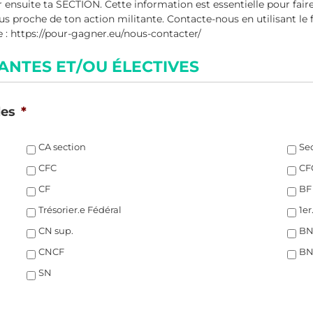
nsuite ta SECTION. Cette information est essentielle pour faire l
plus proche de ton action militante. Contacte-nous en utilisant le
e : https://pour-gagner.eu/nous-contacter/
TANTES ET/OU ÉLECTIVES
les
*
CA section
Sec
CFC
CF
CF
BF
Trésorier.e Fédéral
1er
CN sup.
BN
CNCF
B
SN