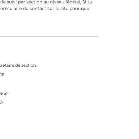
e suivi par section au niveau fédéral. Si tu
 formulaire de contact sur le site pour que
rétaire de section
CF
.e SF
A
N